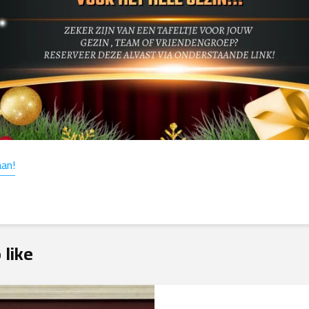
aan!
 like