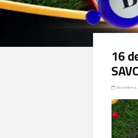
16 d
SAV
december 4,