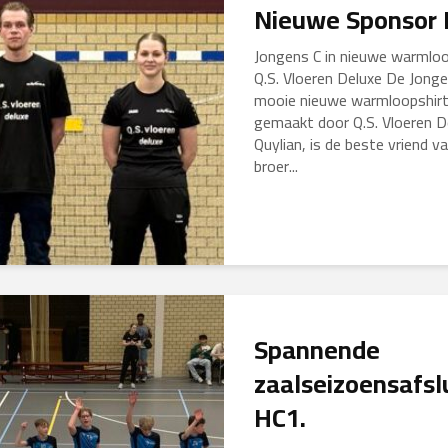
Nieuwe Sponsor
Jongens C in nieuwe warmloo
Q.S. Vloeren Deluxe De Jong
mooie nieuwe warmloopshirt
gemaakt door Q.S. Vloeren De
Quylian, is de beste vriend v
broer...
Spannende
zaalseizoensafsl
HC1.