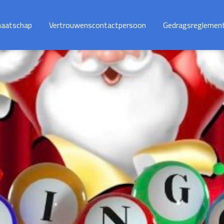
maatschap
Vertrouwenscontactpersoon
Gedragsreglemen