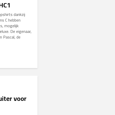
 HC1
pshirts dankzij
ens C hebben
s, mogelijk
luxe. De eigenaar,
an Pascal, de
uiter voor