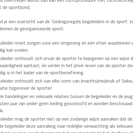
s overtreden wordt dan kan een tuchtprocedure met tuchtrechtelij
t de sportbond.
nd je een overzicht van de ‘Gedragsregels begeleiders in de sport’ z
binnen de georganiseerde sport:
eleider moet zorgen voor een omgeving en een sfeer waarbinnen 
ilig kan voelen.
eleider onthoudt zich ervan de sporter te bejegenen op een wijze d
 waardigheid aantast, én verder in het privé-leven van de sporter do
dig is in het kader van de sportbeoefening.
eleider onthoudt zich van elke vorm van (machts)misbruik of Seks
datie tegenover de sporter.
le handelingen en seksuele relaties tussen de begeleider en de jeug
stien jaar zijn onder geen beding geoorloofd en worden beschouwd 
k.
eleider mag de sporter niet op een zodanige wijze aanraken dat de
de begeleider deze aanraking naar redelijke verwachting als seksuee