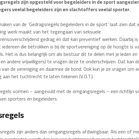
sregels zijn opgesteld voor begeleiders in de sport aangezien 
legers veelal begeleiders zijn en slachtoffers veelal sporter.
ken van de ‘Gedragsregels begeleiders in de sport’ laat zien dat 
ging werk maakt van het tegengaan van seksuele
grensoverschrijdend gedrag en dat kan preventief werken. Daarbij is
t iedereen die betrokken is bij de sportvereniging op de hoogte is v
s. Het is dus belangrijk om als bestuur dit te delen met je leden en
 en andere vrijwilligers) te vragen deze te onderschrijven. Dat kan do
 van de vereniging en daarmee de bond. Ook kun je ze vragen om een
 aan het tuchtrecht te laten tekenen (V.O.T.).
gels vormen – aangevuld met de omgangsregels – een richtlijn v
n sporters en begeleiders.
sregels
regels zijn anders dan omgangsregels afdwingbaar. Als een of m