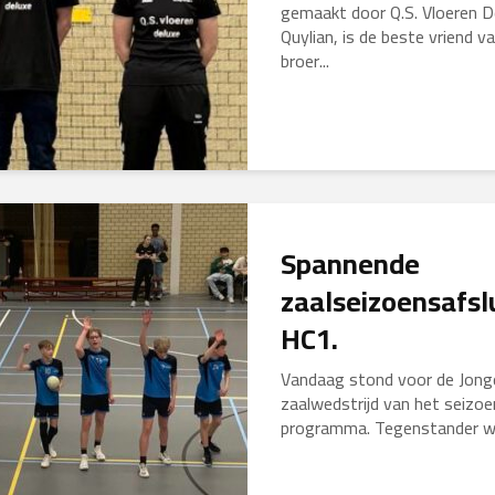
gemaakt door Q.S. Vloeren De
Quylian, is de beste vriend v
broer...
Spannende
zaalseizoensafsl
HC1.
Vandaag stond voor de Jonge
zaalwedstrijd van het seizoe
programma. Tegenstander was