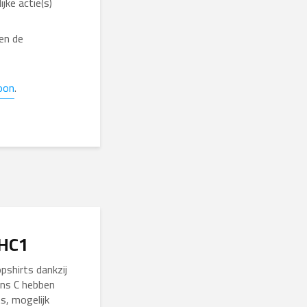
jke actie(s)
nen de
oon
.
 HC1
pshirts dankzij
ens C hebben
s, mogelijk