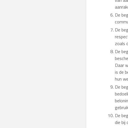
van aa
aanrak
De beg
commun
De beg
respec
zoals 
De beg
besche
Daar w
is de 
hun we
De beg
bedoel
beloni
gebrui
De beg
die bij