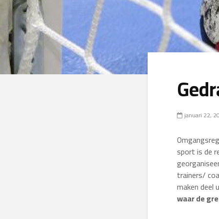
Gedr
januari 22, 2
Omgangsrege
sport is de r
georganiseer
trainers/ co
maken deel u
waar de gre