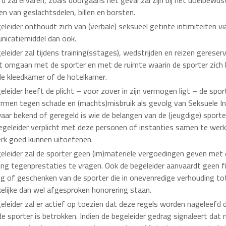
rd zal ervaren, zoals doorgaans het geval zal zijn bij het doelbewus
en van geslachtsdelen, billen en borsten.
eleider onthoudt zich van (verbale) seksueel getinte intimiteiten vi
icatiemiddel dan ook.
eleider zal tijdens training(sstages), wedstrijden en reizen gerese
t omgaan met de sporter en met de ruimte waarin de sporter zich 
de kleedkamer of de hotelkamer.
eleider heeft de plicht – voor zover in zijn vermogen ligt – de spor
rmen tegen schade en (machts)misbruik als gevolg van Seksuele In
aar bekend of geregeld is wie de belangen van de (jeugdige) sporte
begeleider verplicht met deze personen of instanties samen te werk
rk goed kunnen uitoefenen.
eleider zal de sporter geen (im)materiële vergoedingen geven met d
ing tegenprestaties te vragen. Ook de begeleider aanvaardt geen fi
ng of geschenken van de sporter die in onevenredige verhouding to
kelijke dan wel afgesproken honorering staan.
eleider zal er actief op toezien dat deze regels worden nageleefd 
 de sporter is betrokken. Indien de begeleider gedrag signaleert dat n