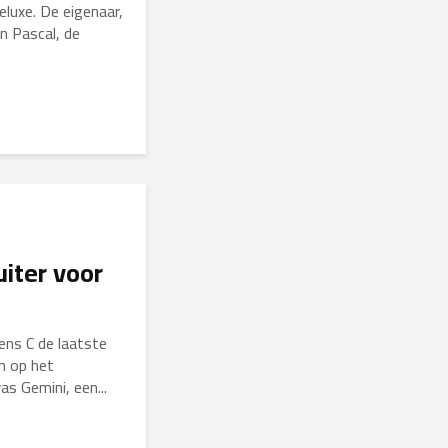
luxe. De eigenaar,
an Pascal, de
uiter voor
ns C de laatste
n op het
 Gemini, een...