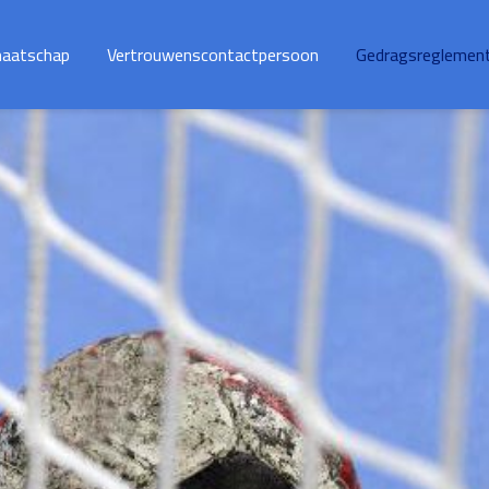
maatschap
Vertrouwenscontactpersoon
Gedragsreglemen