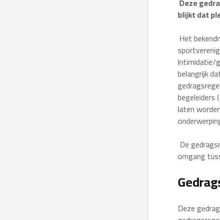
Deze gedrag
blijkt dat p
Het bekendma
sportvereni
intimidatie/
belangrijk da
gedragsregel
begeleiders (
laten worden
onderwerping
De gedragsre
omgang tusse
Gedrag
Deze gedrags