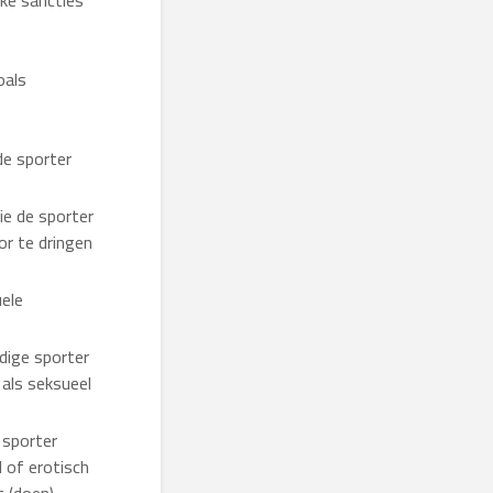
ke sancties
oals
de sporter
ie de sporter
or te dringen
uele
dige sporter
als seksueel
 sporter
l of erotisch