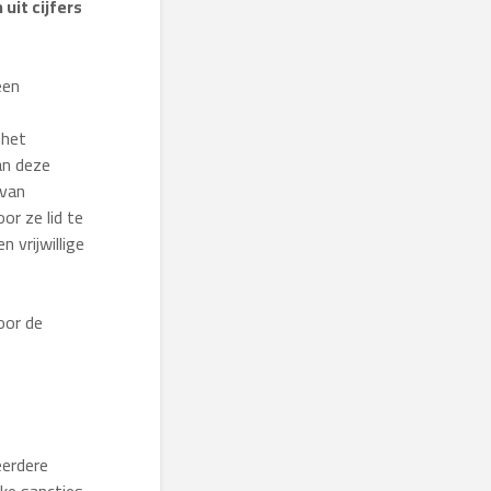
uit cijfers
een
 het
an deze
 van
or ze lid te
 vrijwillige
oor de
eerdere