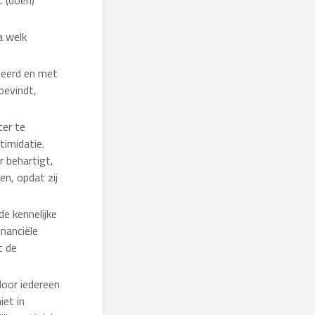
t (doen)
a welk
rveerd en met
bevindt,
ter te
timidatie.
r behartigt,
en, opdat zij
e kennelijke
nanciële
t de
door iedereen
iet in