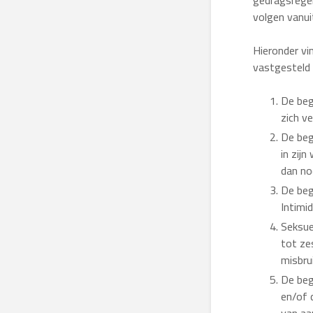
gedragsregel
volgen vanui
Hieronder vi
vastgesteld 
De beg
zich ve
De beg
in zijn
dan no
De beg
Intimi
Seksue
tot ze
misbrui
De beg
en/of 