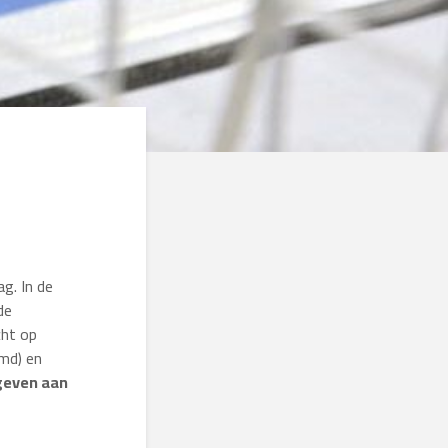
g. In de
de
cht op
emd) en
geven aan