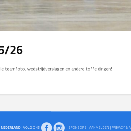
5/26
llie teamfoto, wedstrijdverslagen en andere toffe dingen!
N NEDERLAND
| VOLG ONS
|
SPONSORS
|
AANMELDEN
|
PRIVACY &