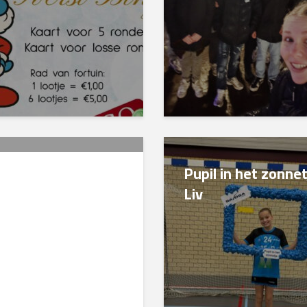
terklaasfeest bij
Pupil in het zonnet
VOSA:
Liv
tentraining zorgt
r sportief
ektakel