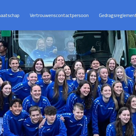
maatschap
Vertrouwenscontactpersoon
Gedragsreglemen