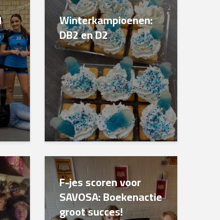
N
Winterkampioenen:
DB2 en D2
F-jes scoren voor
SAVOSA: Boekenactie
groot succes!