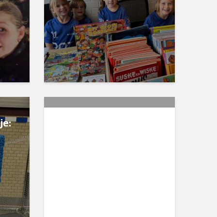
je:
E3 speelt een
topwedstrijd