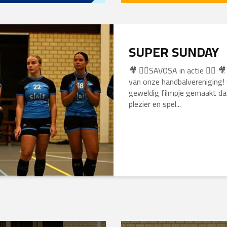
SUPER SUNDAY
🎥 🤾‍♀️SAVOSA in actie 🤾‍♂️
van onze handbalvereniging!
geweldig filmpje gemaakt da
plezier en spel...