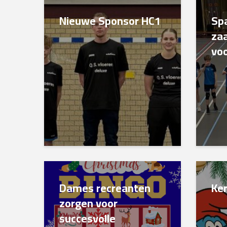
Nieuwe Sponsor HC1
Sp
zaa
voo
Dames recreanten
Ke
zorgen voor
succesvolle