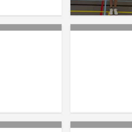
 sjokken naar
Pupil in het zonnet
chen: winst voor de
Oliver Bruijniks
mes Recreanten!