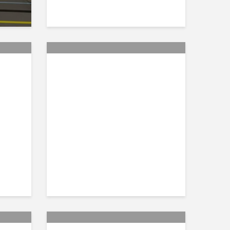
je:
B2 | thriller van een
wedstrijd!