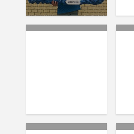
Pupil in het zonnetje:
Van
Luca Trovato
jui
Da