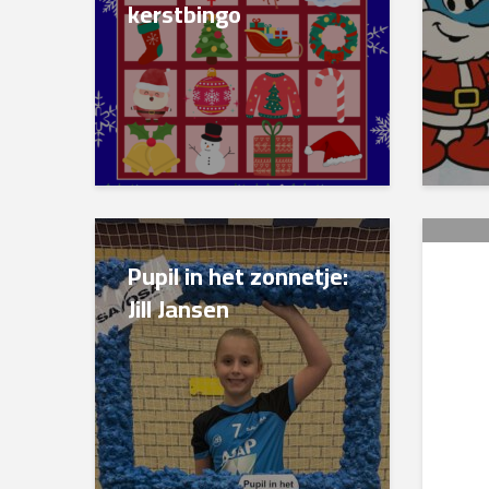
kerstbingo
Pupil in het zonnetje:
Sin
Jill Jansen
SA
Pie
voo
sp