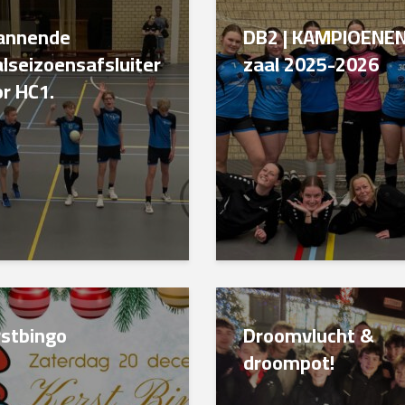
annende
DB2 | KAMPIOENE
lseizoensafsluiter
zaal 2025-2026
r HC1.
rstbingo
Droomvlucht &
droompot!