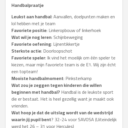
Handbalpraatje
Leukst aan handbal
: Aanvallen, doelpunten maken en
lol hebben met je team
Favoriete positie
: Linkeropbouw of linkerhoek
Wat wil je nog leren
: Schijnbeweging
Favoriete oefening
: Lijnentikkertje
Sterkste actie
: Doorloopschot
Favoriete speler
: Ik vind het moeilijk om één speler te
kiezen, maar mijn favoriete team is de E1. Wij zijn écht
een topteam!
Mooiste handbalmoment
: Pinksterkamp
Wat zou je zeggen tegen kinderen die willen
beginnen met handbal?
Handbal is de leukste sport
die er bestaat. Het is heel gezellig want je maakt ook
vrienden.
Wat hoop je dat de uitslag wordt van de wedstrijd
waarin jij pupil bent
? 32-24 voor SAVOSA (Uiteindelijk
werd het 26 – 31 voor Hercules)