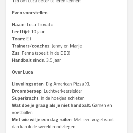
Tijd om Luca beter te leren kennen:
Even voorstellen
Naam
: Luca Trovato
Leeftijd
: 10 jaar
Team
: E1
Trainers
/
coaches
: Jenny en Marije
Zus
: Fenna (speelt in de DB3)
Handbalt sinds
: 3,5 jaar
Over Luca
Lievelingseten
: Big American Pizza XL
Droomberoep
: Luchtverkeersleider
Superkracht
: In de hoekjes schieten
Wat doe je graag als je niet handbalt:
Gamen en
voetballen
Met wie wil je een dag ruilen
: Met een vogel want
dan kan ik de wereld rondvliegen