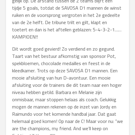
gelijk op. De afstand tussen de 2 teams blijft een
tijdje 5 goals, totdat de SAVOSA D1 mannen de winst
ruiken en de voorsprong vergroten in het 2e gedeelte
van de 2e helft. De tribune trilt en gilt, klapt en
toetert en dan is het aftellen geblazen: 5-4-3-2-1……
KAMPIOEN!!
Dit wordt goed gevierd! Zo verdiend en zo gegund.
Taart van het bestuur afkomstig van sponsor Pot,
spekbloemen, chocolade medailles en feest in de
kleedkamer. Trots op deze SAVOSA D1 mannen. Een
mooie afsluiting van hun D-avontuur. Een mooie
afsluiting voor de trainers die dit team naar een hoger
niveau hebben getild. Barbara en Melanie zijn
onmisbaar, maar stoppen helaas als coach. Gelukkig
mogen de mannen rekenen op de inzet van Jordy en
Raimundo voor het komende handbal jaar. Dat gaat
helemaal goed komen! Op naar de C! Maar voor nu: “we
are the champions, my friend. And we’ll keep on