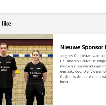
 like
Nieuwe Sponsor
Jongens C in nieuwe warmloo
Q.S. Vloeren Deluxe De Jong
mooie nieuwe warmloopshirt
gemaakt door Q.S. Vloeren De
Quylian, is de beste vriend v
broer...