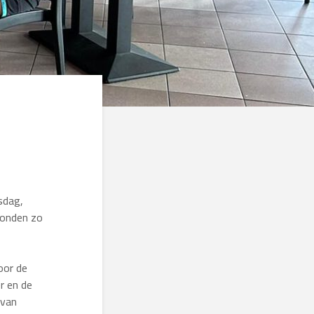
sdag,
konden zo
oor de
r en de
 van