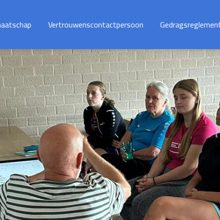
maatschap
Vertrouwenscontactpersoon
Gedragsreglemen