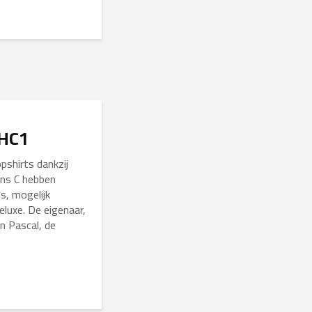
 HC1
pshirts dankzij
ens C hebben
s, mogelijk
luxe. De eigenaar,
an Pascal, de