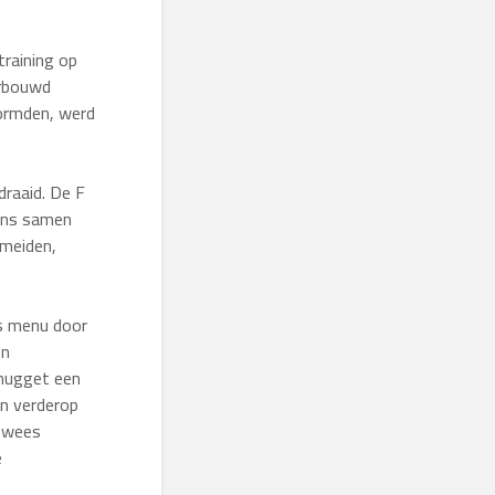
training op
erbouwd
vormden, werd
draaid. De F
gens samen
 meiden,
ds menu door
en
pnugget een
an verderop
, wees
e