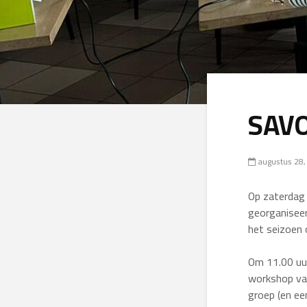
SAVO
augustus 28,
Op zaterdag
georganiseer
het seizoen 
Om 11.00 uur
workshop van
groep (en ee