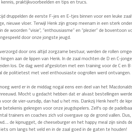
kennis, praktijkvoorbeelden en tips en trucs.
tijd druppelden de eerste F-jes en E-tjes binnen voor een leuke zaal
ge, nieuwe vloer. Terwijl Henk zijn groep meenam in een sterk ond
in de woorden “visie”, “enthousiasme” en “plezier” de boventoon 
 ingespeeld door onze jongste jeugd.
 verzorgd door ons altijd zorgzame bestuur, werden de rollen omge
s hingen aan de lippen van Henk. In de zaal mochten de D en C-jon
den los. De dag werd afgesloten met een training voor de C en B
al de politietest met veel enthousiaste oogrollen werd ontvangen.
noeg werd er in de middag nogal eens een deel van het Macdonal
hreeuwd. Mocht u gedacht hebben dat er alvast bestellingen werd
voor de vier-uursdip, dan had u het mis. Dankzij Henk heeft de ki
e betekenis gekregen voor onze jeugdspelers. Zelfs op de padelba
antal trainers en coaches zich vol overgave op de grond vallen. Dus
…. de kipnugget, de cheeseburger en het happy meal zijn sinds d
 iets om langs het veld en in de zaal goed in de gaten te houden!