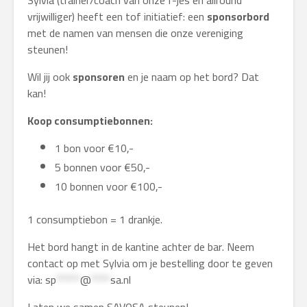
Sylvia (trainer/coach van onze f-jes en allround
vrijwilliger) heeft een tof initiatief: een
sponsorbord
met de namen van mensen die onze vereniging
steunen!
Wil jij ook
sponsoren
en je naam op het bord? Dat
kan!
Koop consumptiebonnen:
1 bon voor €10,-
5 bonnen voor €50,-
10 bonnen voor €100,-
1 consumptiebon = 1 drankje.
Het bord hangt in de kantine achter de bar. Neem
contact op met Sylvia om je bestelling door te geven
via:
sp
*****
@
****
sa.nl