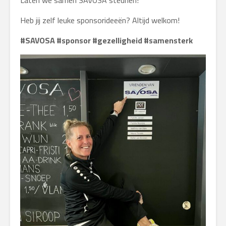
Laten we samen SAVOSA steunen!
Heb jij zelf leuke sponsorideeën? Altijd welkom!
#SAVOSA #sponsor #gezelligheid #samensterk