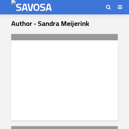
Author - Sandra Meijerink
Pupil in het zonnetje: Oliver
Bruijniks